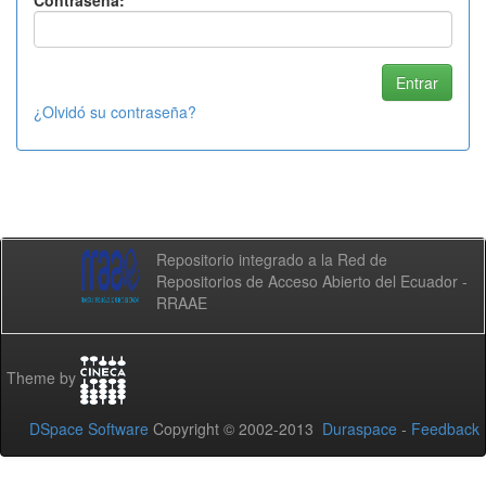
Contraseña:
¿Olvidó su contraseña?
Repositorio integrado a la Red de
Repositorios de Acceso Abierto del Ecuador -
RRAAE
Theme by
DSpace Software
Copyright © 2002-2013
Duraspace
-
Feedback