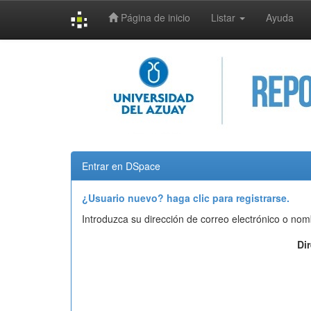
Página de inicio
Listar
Ayuda
Skip
navigation
Entrar en DSpace
¿Usuario nuevo? haga clic para registrarse.
Introduzca su dirección de correo electrónico o nom
Di