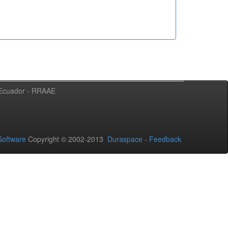
l Ecuador - RRAAE
oftware
Copyright © 2002-2013
Duraspace
-
Feedback