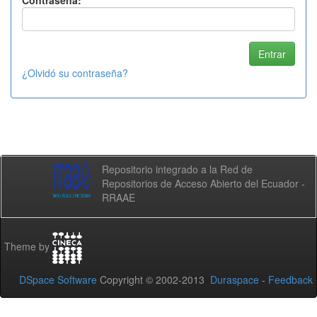
Contraseña:
¿Olvidó su contraseña?
Repositorio integrado a la Red de
Repositorios de Acceso Abierto del Ecuador -
RRAAE
Theme by
DSpace Software
Copyright © 2002-2013
Duraspace
-
Feedback