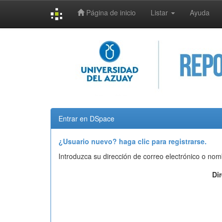
Página de inicio
Listar
Ayuda
Skip
navigation
Entrar en DSpace
¿Usuario nuevo? haga clic para registrarse.
Introduzca su dirección de correo electrónico o nom
Di