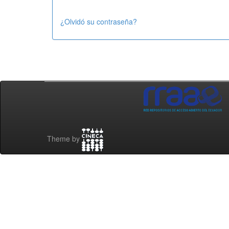
¿Olvidó su contraseña?
Theme by