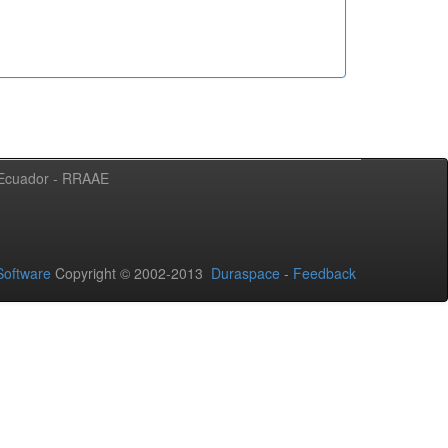
l Ecuador - RRAAE
oftware
Copyright © 2002-2013
Duraspace
-
Feedback