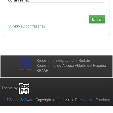
Contraseña:
¿Olvidó su contraseña?
Repositorio integrado a la Red de
Repositorios de Acceso Abierto del Ecuador -
RRAAE
Theme by
DSpace Software
Copyright © 2002-2013
Duraspace
-
Feedback