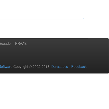
l Ecuador - RRAAE
oftware
Copyright © 2002-2013
Duraspace
-
Feedback