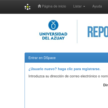
Página de inicio
Listar
Ayuda
Skip
navigation
Entrar en DSpace
¿Usuario nuevo? haga clic para registrarse.
Introduzca su dirección de correo electrónico o nom
Di