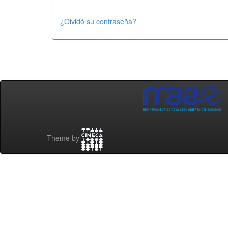
¿Olvidó su contraseña?
Theme by