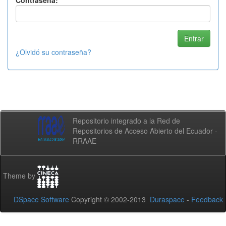
Contraseña:
¿Olvidó su contraseña?
Repositorio integrado a la Red de
Repositorios de Acceso Abierto del Ecuador -
RRAAE
Theme by
DSpace Software
Copyright © 2002-2013
Duraspace
-
Feedback