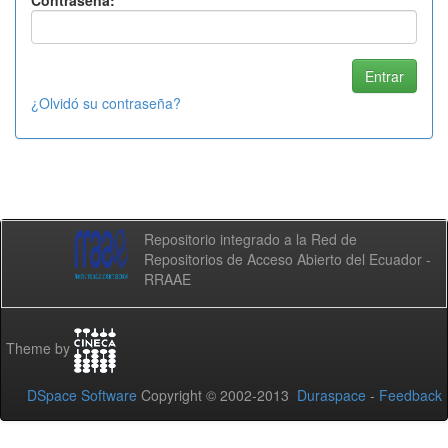
Contraseña:
¿Olvidó su contraseña?
Repositorio integrado a la Red de
Repositorios de Acceso Abierto del Ecuador -
RRAAE
Theme by
DSpace Software
Copyright © 2002-2013
Duraspace
-
Feedback