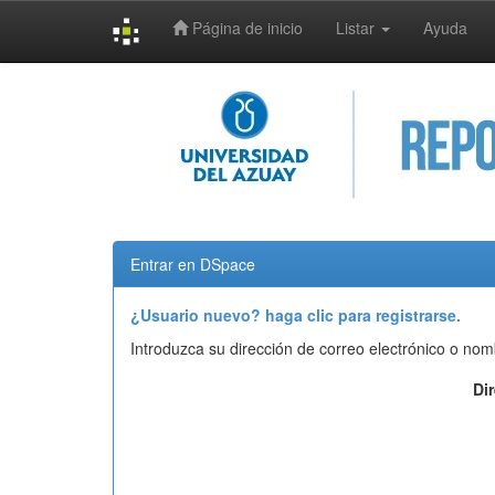
Página de inicio
Listar
Ayuda
Skip
navigation
Entrar en DSpace
¿Usuario nuevo? haga clic para registrarse.
Introduzca su dirección de correo electrónico o nom
Di