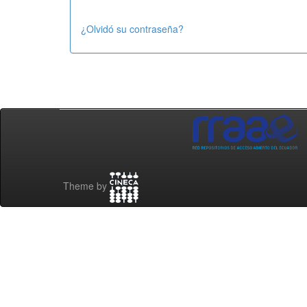
¿Olvidó su contraseña?
Theme by