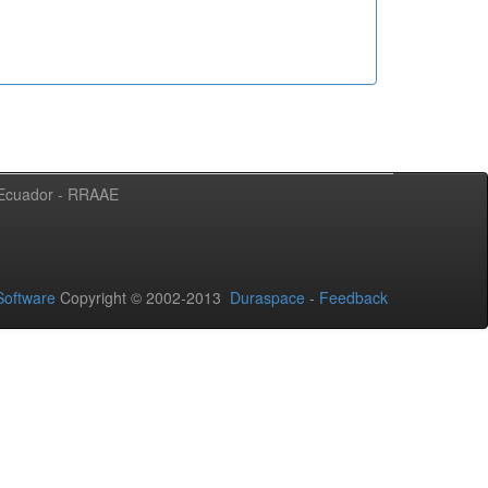
l Ecuador - RRAAE
oftware
Copyright © 2002-2013
Duraspace
-
Feedback