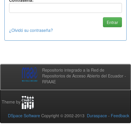
Contraseña:
¿Olvidó su contraseña?
Repositorio integrado a la Red de
Repositorios de Acceso Abierto del Ecuador -
RRAAE
Theme by
DSpace Software
Copyright © 2002-2013
Duraspace
-
Feedback