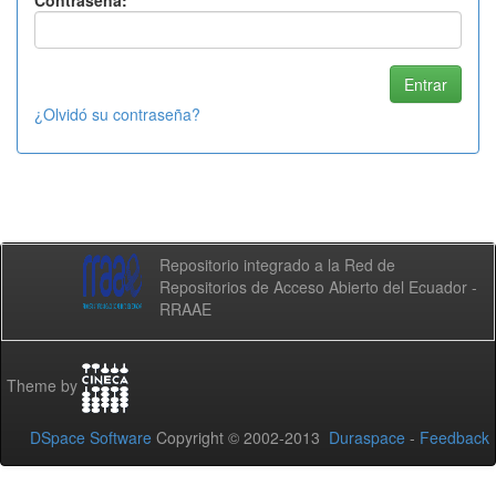
Contraseña:
¿Olvidó su contraseña?
Repositorio integrado a la Red de
Repositorios de Acceso Abierto del Ecuador -
RRAAE
Theme by
DSpace Software
Copyright © 2002-2013
Duraspace
-
Feedback