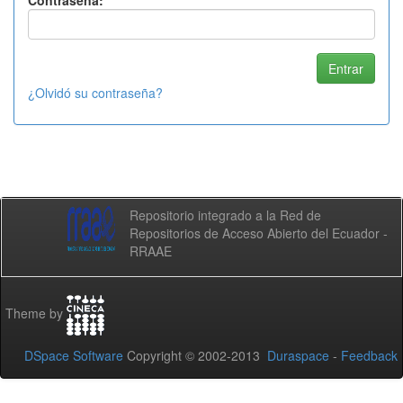
Contraseña:
¿Olvidó su contraseña?
Repositorio integrado a la Red de
Repositorios de Acceso Abierto del Ecuador -
RRAAE
Theme by
DSpace Software
Copyright © 2002-2013
Duraspace
-
Feedback