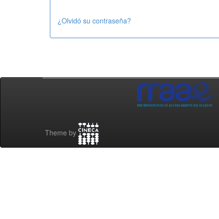
¿Olvidó su contraseña?
Theme by