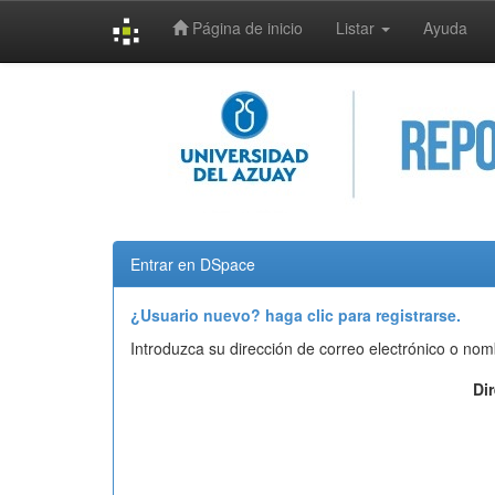
Página de inicio
Listar
Ayuda
Skip
navigation
Entrar en DSpace
¿Usuario nuevo? haga clic para registrarse.
Introduzca su dirección de correo electrónico o nom
Di