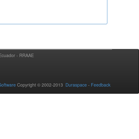
l Ecuador - RRAAE
oftware
Copyright © 2002-2013
Duraspace
-
Feedback