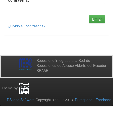
Contraseña:
¿Olvidó su contraseña?
Repositorio integrado a la Red de
Repositorios de Acceso Abierto del Ecuador -
RRAAE
Theme by
DSpace Software
Copyright © 2002-2013
Duraspace
-
Feedback