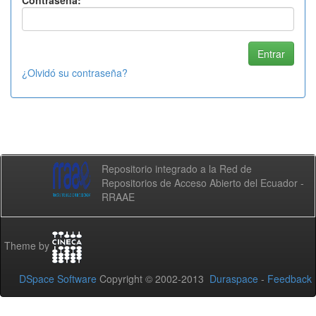
Contraseña:
¿Olvidó su contraseña?
Repositorio integrado a la Red de
Repositorios de Acceso Abierto del Ecuador -
RRAAE
Theme by
DSpace Software
Copyright © 2002-2013
Duraspace
-
Feedback