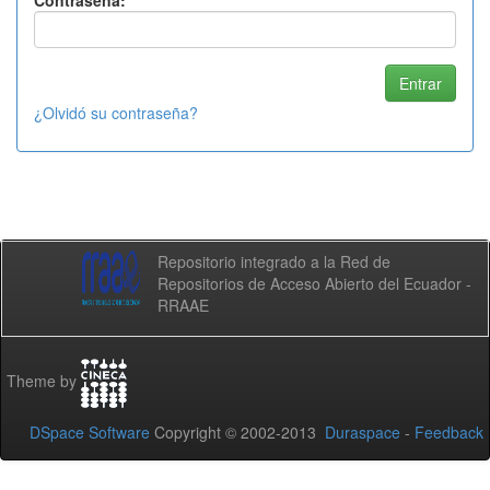
Contraseña:
¿Olvidó su contraseña?
Repositorio integrado a la Red de
Repositorios de Acceso Abierto del Ecuador -
RRAAE
Theme by
DSpace Software
Copyright © 2002-2013
Duraspace
-
Feedback