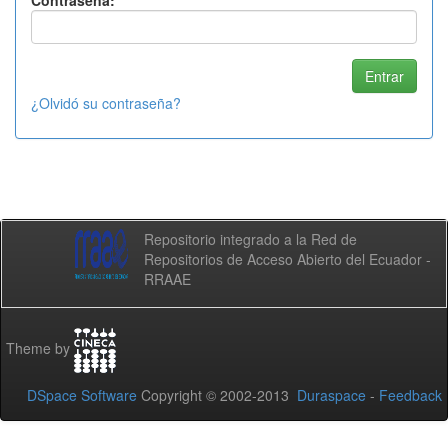
Contraseña:
¿Olvidó su contraseña?
Repositorio integrado a la Red de
Repositorios de Acceso Abierto del Ecuador -
RRAAE
Theme by
DSpace Software
Copyright © 2002-2013
Duraspace
-
Feedback