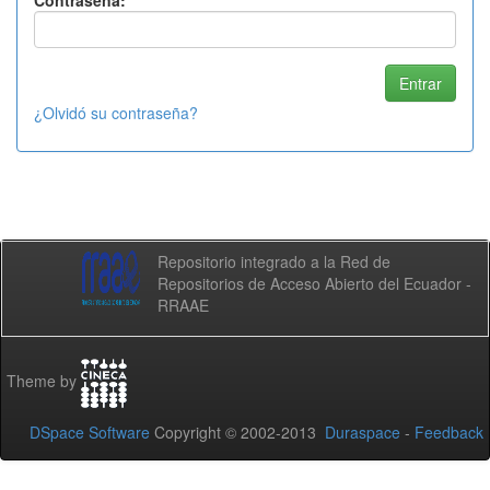
Contraseña:
¿Olvidó su contraseña?
Repositorio integrado a la Red de
Repositorios de Acceso Abierto del Ecuador -
RRAAE
Theme by
DSpace Software
Copyright © 2002-2013
Duraspace
-
Feedback