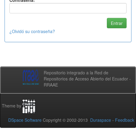
Contraseña:
¿Olvidó su contraseña?
Repositorio integrado a la Red de
Repositorios de Acceso Abierto del Ecuador -
RRAAE
Theme by
DSpace Software
Copyright © 2002-2013
Duraspace
-
Feedback