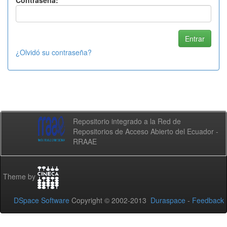
Contraseña:
¿Olvidó su contraseña?
Repositorio integrado a la Red de
Repositorios de Acceso Abierto del Ecuador -
RRAAE
Theme by
DSpace Software
Copyright © 2002-2013
Duraspace
-
Feedback