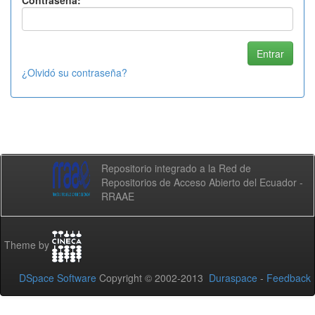
Contraseña:
¿Olvidó su contraseña?
Repositorio integrado a la Red de
Repositorios de Acceso Abierto del Ecuador -
RRAAE
Theme by
DSpace Software
Copyright © 2002-2013
Duraspace
-
Feedback