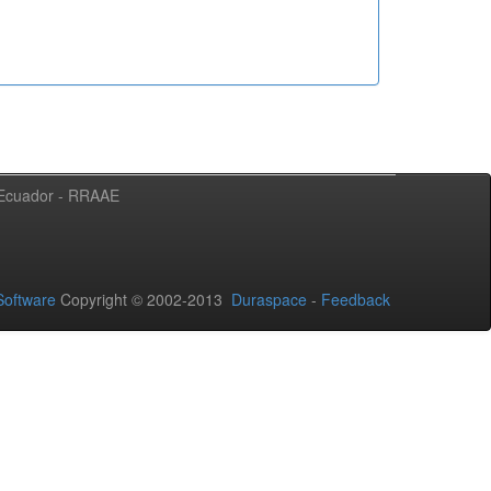
l Ecuador - RRAAE
oftware
Copyright © 2002-2013
Duraspace
-
Feedback