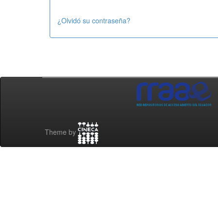
¿Olvidó su contraseña?
Theme by