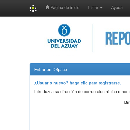
Página de inicio
Listar
Ayuda
Skip
navigation
Entrar en DSpace
¿Usuario nuevo? haga clic para registrarse.
Introduzca su dirección de correo electrónico o nom
Di