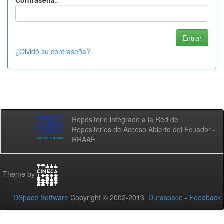
Contraseña:
¿Olvidó su contraseña?
Repositorio integrado a la Red de
Repositorios de Acceso Abierto del Ecuador -
RRAAE
Theme by
DSpace Software
Copyright © 2002-2013
Duraspace
-
Feedback