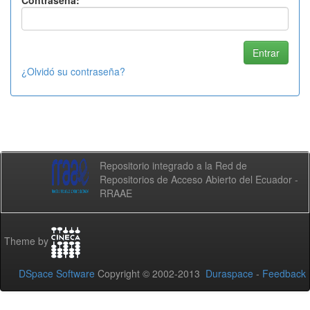
Contraseña:
¿Olvidó su contraseña?
Repositorio integrado a la Red de
Repositorios de Acceso Abierto del Ecuador -
RRAAE
Theme by
DSpace Software
Copyright © 2002-2013
Duraspace
-
Feedback