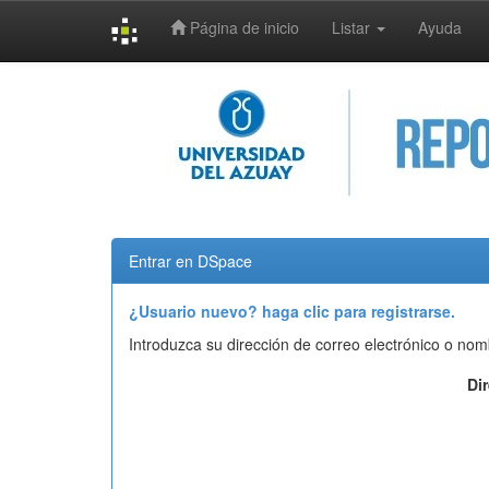
Página de inicio
Listar
Ayuda
Skip
navigation
Entrar en DSpace
¿Usuario nuevo? haga clic para registrarse.
Introduzca su dirección de correo electrónico o nom
Di