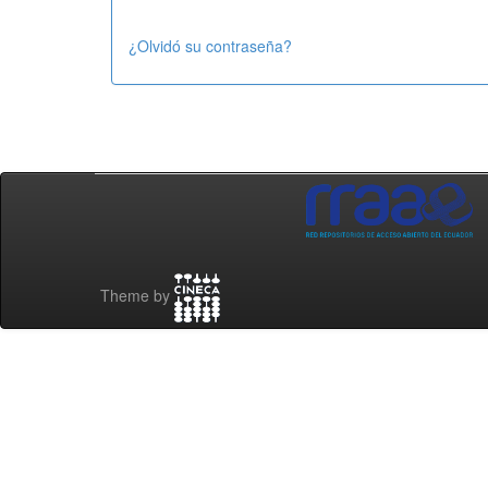
¿Olvidó su contraseña?
Theme by