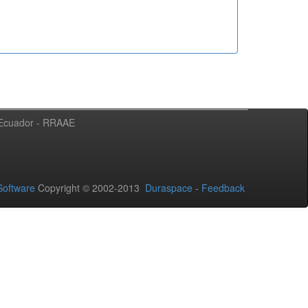
l Ecuador - RRAAE
oftware
Copyright © 2002-2013
Duraspace
-
Feedback