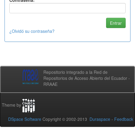
Contraseña:
¿Olvidó su contraseña?
Repositorio integrado a la Red de
Repositorios de Acceso Abierto del Ecuador -
RRAAE
Theme by
DSpace Software
Copyright © 2002-2013
Duraspace
-
Feedback