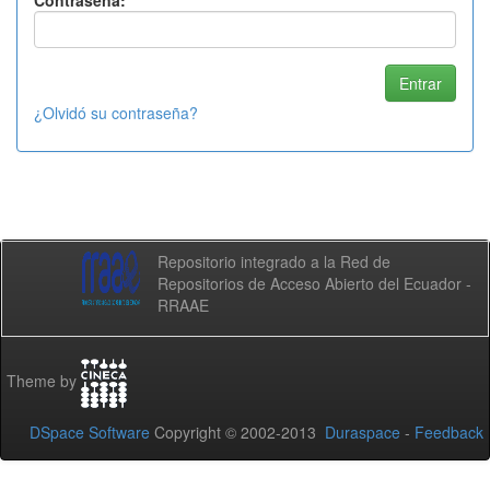
Contraseña:
¿Olvidó su contraseña?
Repositorio integrado a la Red de
Repositorios de Acceso Abierto del Ecuador -
RRAAE
Theme by
DSpace Software
Copyright © 2002-2013
Duraspace
-
Feedback