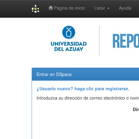
Página de inicio
Listar
Ayuda
Skip
navigation
Entrar en DSpace
¿Usuario nuevo? haga clic para registrarse.
Introduzca su dirección de correo electrónico o nom
Di