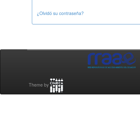
¿Olvidó su contraseña?
Theme by