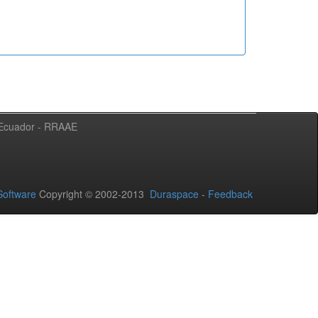
l Ecuador - RRAAE
oftware
Copyright © 2002-2013
Duraspace
-
Feedback