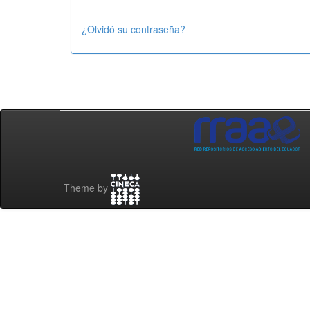
¿Olvidó su contraseña?
Theme by