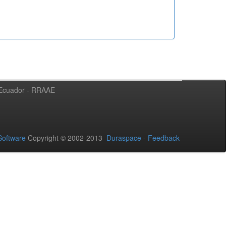
l Ecuador - RRAAE
oftware
Copyright © 2002-2013
Duraspace
-
Feedback