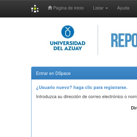
Página de inicio
Listar
Ayuda
Skip
navigation
Entrar en DSpace
¿Usuario nuevo? haga clic para registrarse.
Introduzca su dirección de correo electrónico o nom
Di