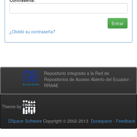
Contraseña:
¿Olvidó su contraseña?
Repositorio integrado a la Red de
Repositorios de Acceso Abierto del Ecuador -
RRAAE
Theme by
DSpace Software
Copyright © 2002-2013
Duraspace
-
Feedback