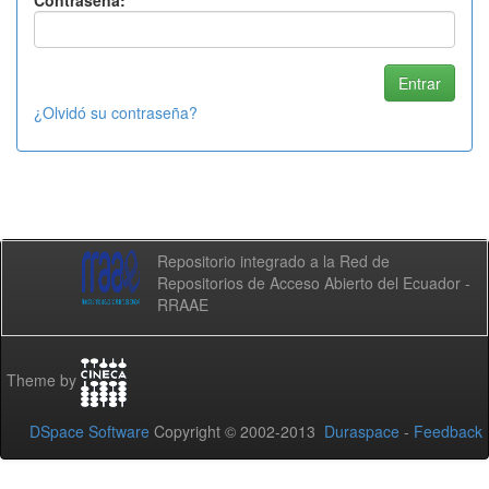
Contraseña:
¿Olvidó su contraseña?
Repositorio integrado a la Red de
Repositorios de Acceso Abierto del Ecuador -
RRAAE
Theme by
DSpace Software
Copyright © 2002-2013
Duraspace
-
Feedback