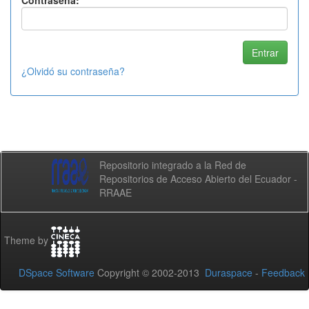
Contraseña:
¿Olvidó su contraseña?
Repositorio integrado a la Red de
Repositorios de Acceso Abierto del Ecuador -
RRAAE
Theme by
DSpace Software
Copyright © 2002-2013
Duraspace
-
Feedback