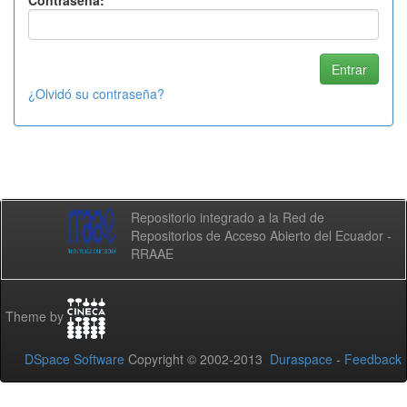
Contraseña:
¿Olvidó su contraseña?
Repositorio integrado a la Red de
Repositorios de Acceso Abierto del Ecuador -
RRAAE
Theme by
DSpace Software
Copyright © 2002-2013
Duraspace
-
Feedback