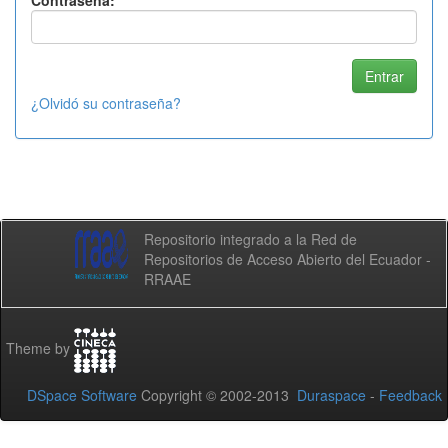
Contraseña:
¿Olvidó su contraseña?
Repositorio integrado a la Red de
Repositorios de Acceso Abierto del Ecuador -
RRAAE
Theme by
DSpace Software
Copyright © 2002-2013
Duraspace
-
Feedback