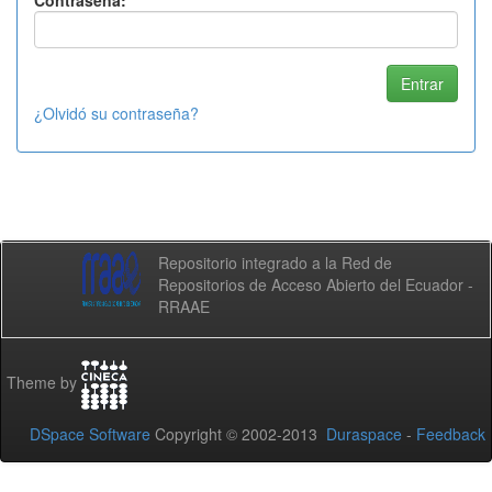
Contraseña:
¿Olvidó su contraseña?
Repositorio integrado a la Red de
Repositorios de Acceso Abierto del Ecuador -
RRAAE
Theme by
DSpace Software
Copyright © 2002-2013
Duraspace
-
Feedback