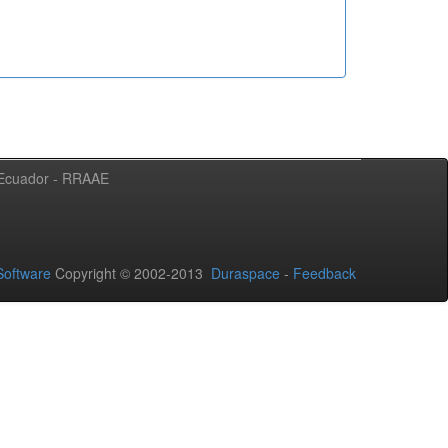
l Ecuador - RRAAE
oftware
Copyright © 2002-2013
Duraspace
-
Feedback