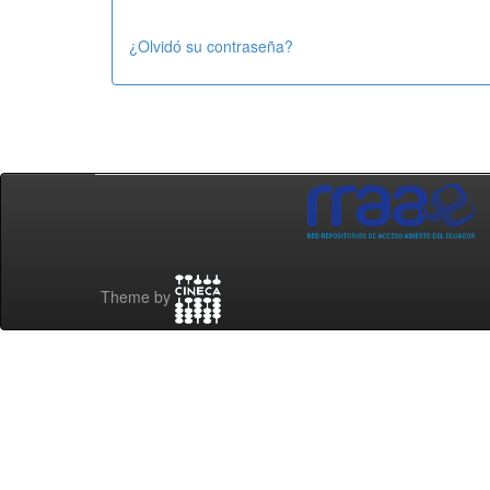
¿Olvidó su contraseña?
Theme by