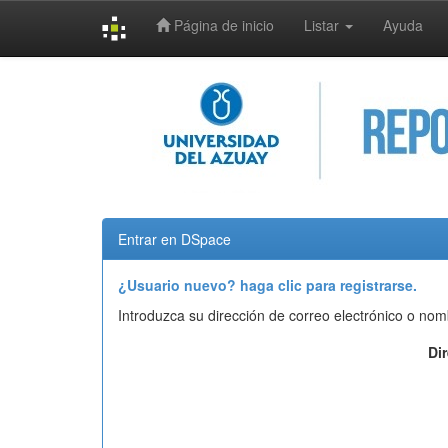
Página de inicio
Listar
Ayuda
Skip
navigation
Entrar en DSpace
¿Usuario nuevo? haga clic para registrarse.
Introduzca su dirección de correo electrónico o nom
Di