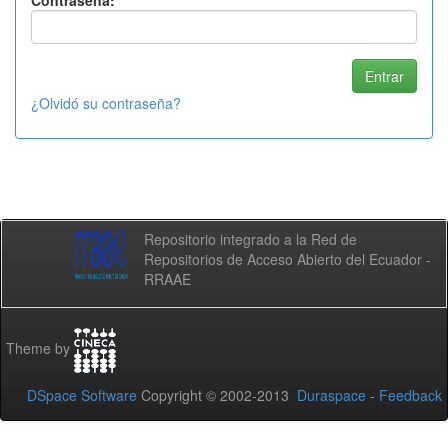
Contraseña:
¿Olvidó su contraseña?
Repositorio integrado a la Red de
Repositorios de Acceso Abierto del Ecuador -
RRAAE
Theme by
DSpace Software
Copyright © 2002-2013
Duraspace
-
Feedback