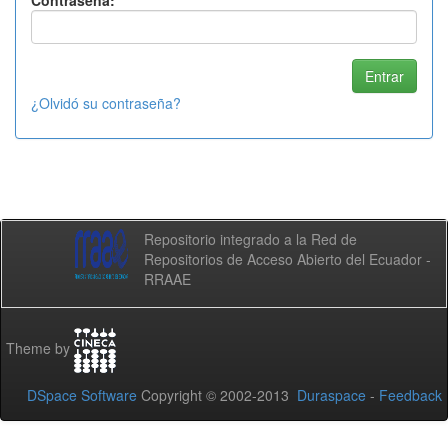
Contraseña:
¿Olvidó su contraseña?
Repositorio integrado a la Red de
Repositorios de Acceso Abierto del Ecuador -
RRAAE
Theme by
DSpace Software
Copyright © 2002-2013
Duraspace
-
Feedback