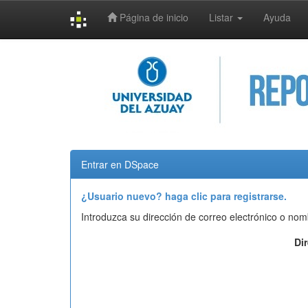
Página de inicio
Listar
Ayuda
Skip
navigation
Entrar en DSpace
¿Usuario nuevo? haga clic para registrarse.
Introduzca su dirección de correo electrónico o nom
Di