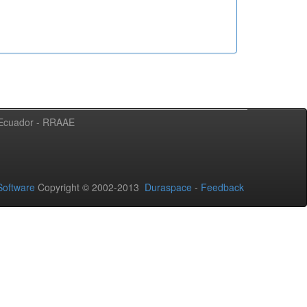
l Ecuador - RRAAE
oftware
Copyright © 2002-2013
Duraspace
-
Feedback