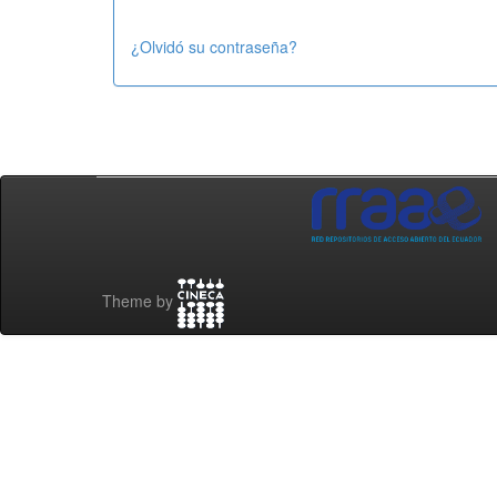
¿Olvidó su contraseña?
Theme by