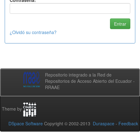
Contraseña:
¿Olvidó su contraseña?
Repositorio integrado a la Red de
Repositorios de Acceso Abierto del Ecuador -
RRAAE
Theme by
DSpace Software
Copyright © 2002-2013
Duraspace
-
Feedback