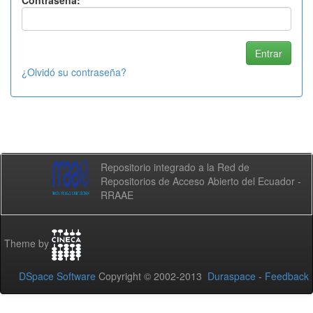
Contraseña:
¿Olvidó su contraseña?
Repositorio integrado a la Red de
Repositorios de Acceso Abierto del Ecuador -
RRAAE
Theme by
DSpace Software
Copyright © 2002-2013
Duraspace
-
Feedback