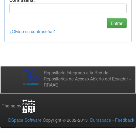
Contraseña:
¿Olvidó su contraseña?
Repositorio integrado a la Red de
Repositorios de Acceso Abierto del Ecuador -
RRAAE
Theme by
DSpace Software
Copyright © 2002-2013
Duraspace
-
Feedback