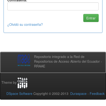
Contraseña:
¿Olvidó su contraseña?
Repositorio integrado a la Red de
Repositorios de Acceso Abierto del Ecuador -
RRAAE
Theme by
DSpace Software
Copyright © 2002-2013
Duraspace
-
Feedback