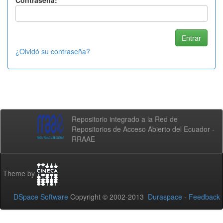
Contraseña:
¿Olvidó su contraseña?
Repositorio integrado a la Red de
Repositorios de Acceso Abierto del Ecuador -
RRAAE
Theme by
DSpace Software
Copyright © 2002-2013
Duraspace
-
Feedback