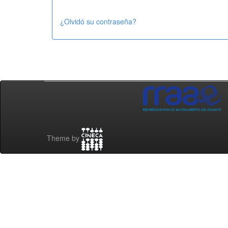
¿Olvidó su contraseña?
Theme by