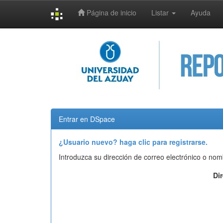
Página de inicio
Listar
Ayuda
Skip
navigation
Entrar en DSpace
¿Usuario nuevo? haga clic para registrarse.
Introduzca su dirección de correo electrónico o nom
Di