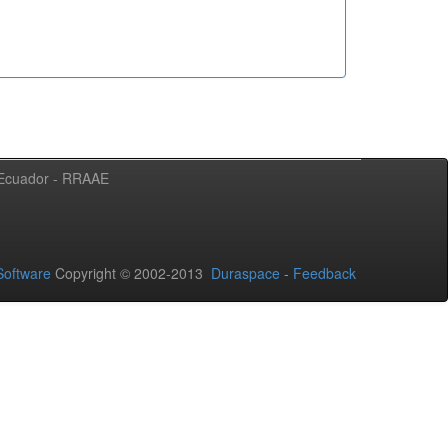
l Ecuador - RRAAE
oftware
Copyright © 2002-2013
Duraspace
-
Feedback