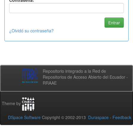
Contraseña:
¿Olvidó su contraseña?
Repositorio integrado a la Red de
Repositorios de Acceso Abierto del Ecuador -
RRAAE
Theme by
DSpace Software
Copyright © 2002-2013
Duraspace
-
Feedback