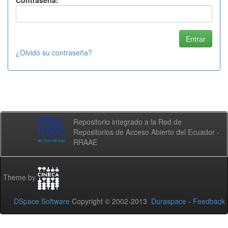
Contraseña:
¿Olvidó su contraseña?
Repositorio integrado a la Red de
Repositorios de Acceso Abierto del Ecuador -
RRAAE
Theme by
DSpace Software
Copyright © 2002-2013
Duraspace
-
Feedback