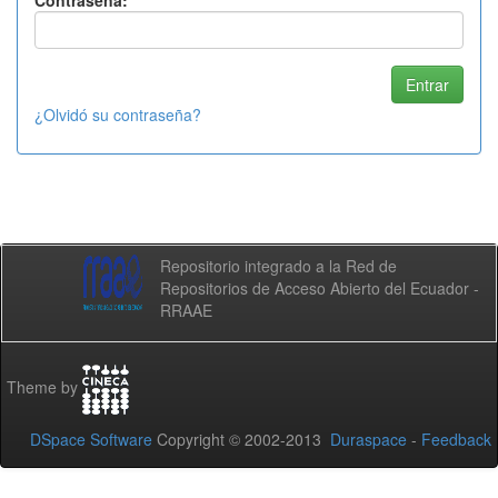
Contraseña:
¿Olvidó su contraseña?
Repositorio integrado a la Red de
Repositorios de Acceso Abierto del Ecuador -
RRAAE
Theme by
DSpace Software
Copyright © 2002-2013
Duraspace
-
Feedback