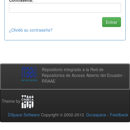
Contraseña:
¿Olvidó su contraseña?
Repositorio integrado a la Red de
Repositorios de Acceso Abierto del Ecuador -
RRAAE
Theme by
DSpace Software
Copyright © 2002-2013
Duraspace
-
Feedback