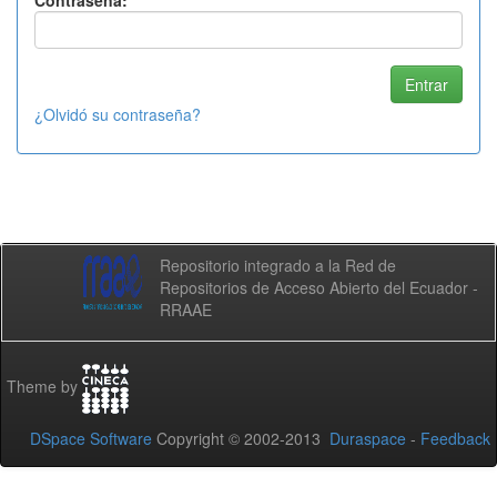
Contraseña:
¿Olvidó su contraseña?
Repositorio integrado a la Red de
Repositorios de Acceso Abierto del Ecuador -
RRAAE
Theme by
DSpace Software
Copyright © 2002-2013
Duraspace
-
Feedback